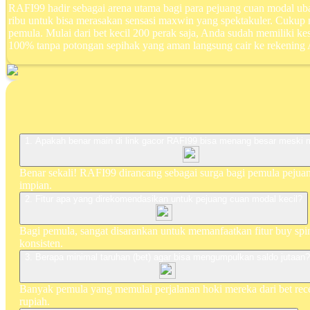
RAFI99 hadir sebagai arena utama bagi para pejuang cuan modal uban 
ribu untuk bisa merasakan sensasi maxwin yang spektakuler. Cukup ma
pemula. Mulai dari bet kecil 200 perak saja, Anda sudah memiliki
100% tanpa potongan sepihak yang aman langsung cair ke rekening
1. Apakah benar main di link gacor RAFI99 bisa menang besar meski 
Benar sekali! RAFI99 dirancang sebagai surga bagi pemula pejuang 
impian.
2. Fitur apa yang direkomendasikan untuk pejuang cuan modal kecil?
Bagi pemula, sangat disarankan untuk memanfaatkan fitur buy spi
konsisten.
3. Berapa minimal taruhan (bet) agar bisa mengumpulkan saldo jutaan?
Banyak pemula yang memulai perjalanan hoki mereka dari bet rec
rupiah.