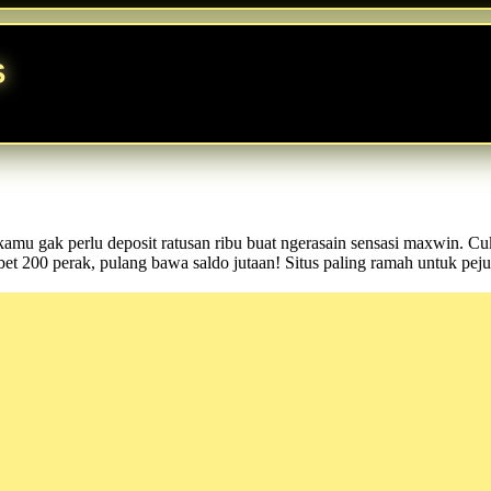
S
kamu gak perlu deposit ratusan ribu buat ngerasain sensasi maxwin. C
et 200 perak, pulang bawa saldo jutaan! Situs paling ramah untuk peju