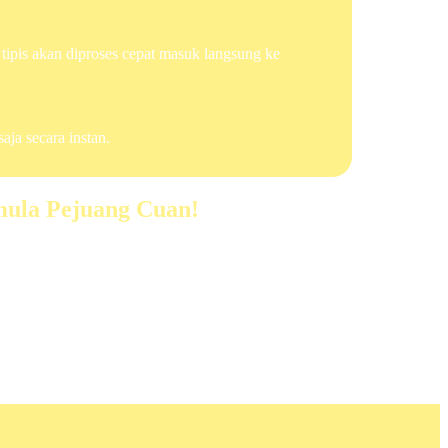
pis akan diproses cepat masuk langsung ke
aja secara instan.
mula Pejuang Cuan!