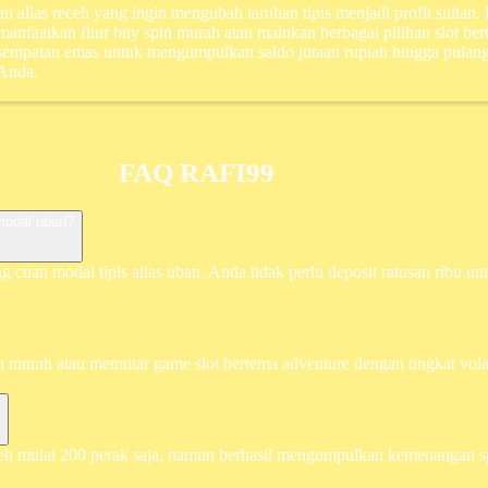
alias receh yang ingin mengubah taruhan tipis menjadi profit sultan.
nfaatkan fitur buy spin murah atau mainkan berbagai pilihan slot ber
 kesempatan emas untuk mengumpulkan saldo jutaan rupiah hingga pula
 Anda.
FAQ RAFI99
modal uban?
cuan modal tipis alias uban. Anda tidak perlu deposit ratusan ribu un
n murah atau memutar game slot bertema adventure dengan tingkat vol
eh mulai 200 perak saja, namun berhasil mengumpulkan kemenangan sp