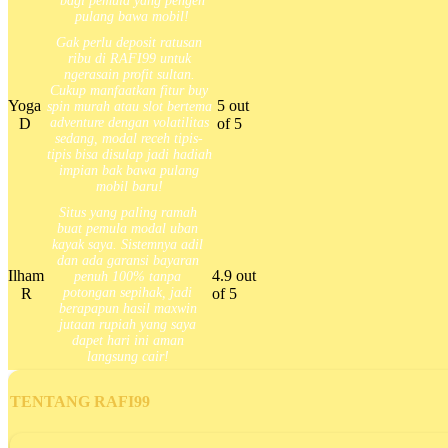
bagi pemula yang pengen
pulang bawa mobil!
Gak perlu deposit ratusan
ribu di RAFI99 untuk
ngerasain profit sultan.
Cukup manfaatkan fitur buy
Yoga
5 out
spin murah atau slot bertema
D
adventure dengan volatilitas
of 5
sedang, modal receh tipis-
tipis bisa disulap jadi hadiah
impian bak bawa pulang
mobil baru!
Situs yang paling ramah
buat pemula modal uban
kayak saya. Sistemnya adil
dan ada garansi bayaran
Ilham
4.9 out
penuh 100% tanpa
R
potongan sepihak, jadi
of 5
berapapun hasil maxwin
jutaan rupiah yang saya
dapet hari ini aman
langsung cair!
TENTANG RAFI99