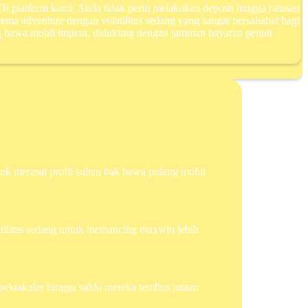
 Di platform kami, Anda tidak perlu melakukan deposit hingga ratusan
tema adventure dengan volatilitas sedang yang sangat bersahabat bagi
ng bawa mobil impian, didukung dengan jaminan bayaran penuh
tuk merasai profit sultan bak bawa pulang mobil
atilitas sedang untuk memancing maxwin lebih
ektakuler hingga saldo mereka tembus jutaan